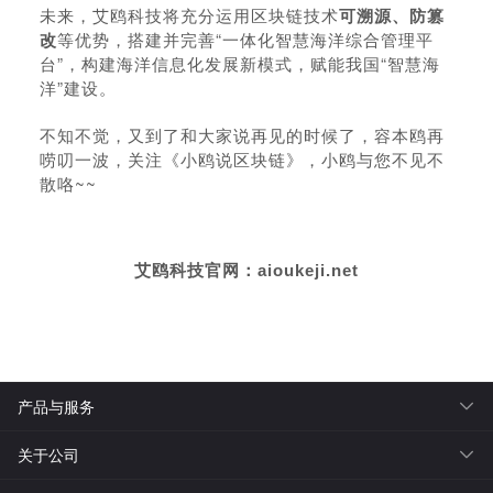
未来，艾鸥科技将充分运用区块链技术
可溯源、防篡
改
等优势，搭建并完善“一体化智慧海洋综合管理平
台”，构建海洋信息化发展新模式，赋能我国“智慧海
洋”建设。
不知不觉，又到了和大家说再见的时候了，容本鸥再
唠叨一波，关注《小鸥说区块链》，小鸥与您不见不
散咯~~
艾鸥科技官网：
aioukeji.net
产品与服务
关于公司