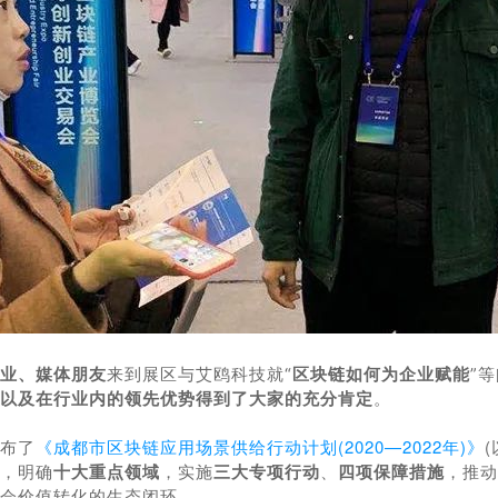
业、媒体朋友
来到展区与艾鸥科技就“
区块链
如何为企业赋能
”
以及在行业内的领先优势得到了大家的充分肯定
。
布了
《成都市区块链应用场景供给行动计划(2020—2022年)》
，明确
十大重点领域
，实施
三大专项行动
、
四项保障措施
，推动
会价值转化的
生态闭环。