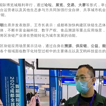
部国际博览城顺利举行，通过
论坛、展览、交易、大赛
等形式，举
台运营者以及其他生态参与方共同加强行业自律、共享城市机会
潜能。
朝
出席并发表致辞。王市长表示：成都将加快构建区块链生态体
体，不断丰富金融科技、数字产权、食品溯源等重点应用场景，
将区块链产业潜在势能转化为城市发展的动能。
区块链应用场景展示活动，
通过自身在
溯源、
供应链、
公益
、
能
各个领域面临数字化转型过程中的主要痛点以及艾鸥科技提出的